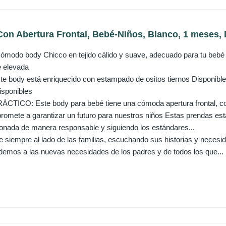
on Abertura Frontal, Bebé-Niños, Blanco, 1 meses, 
do body Chicco en tejido cálido y suave, adecuado para tu bebé E
e elevada
 body está enriquecido con estampado de ositos tiernos Disponible en
isponibles
ICO: Este body para bebé tiene una cómoda apertura frontal, con 
omete a garantizar un futuro para nuestros niños Estas prendas es
ionada de manera responsable y siguiendo los estándares...
iempre al lado de las familias, escuchando sus historias y necesi
emos a las nuevas necesidades de los padres y de todos los que...