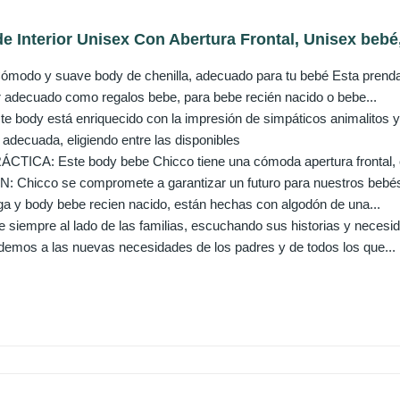
 Interior Unisex Con Abertura Frontal, Unisex bebé, 
do y suave body de chenilla, adecuado para tu bebé Esta prenda C
r adecuado como regalos bebe, para bebe recién nacido o bebe...
 body está enriquecido con la impresión de simpáticos animalitos y u
la adecuada, eligiendo entre las disponibles
ICA: Este body bebe Chicco tiene una cómoda apertura frontal, co
Chicco se compromete a garantizar un futuro para nuestros bebés
a y body bebe recien nacido, están hechas con algodón de una...
iempre al lado de las familias, escuchando sus historias y necesi
emos a las nuevas necesidades de los padres y de todos los que...