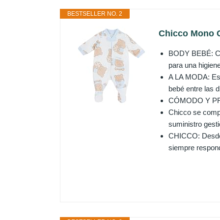
BESTSELLER NO. 2
Chicco Mono C
BODY BEBÉ: Cómo
para una higien
A LA MODA: Este
bebé entre las d
CÓMODO Y PRÁCT
Chicco se compr
suministro gest
CHICCO: Desde s
siempre respond