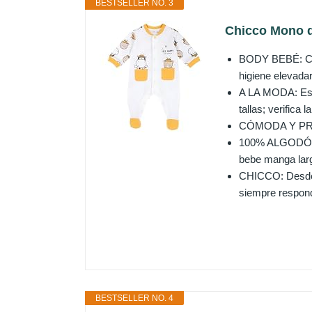
BESTSELLER NO. 3
Chicco Mono de
BODY BEBÉ: Cómo
higiene elevada
A LA MODA: Este
tallas; verifica 
CÓMODA Y PRÁCT
100% ALGODÓN: 
bebe manga larg
CHICCO: Desde s
siempre respond
BESTSELLER NO. 4