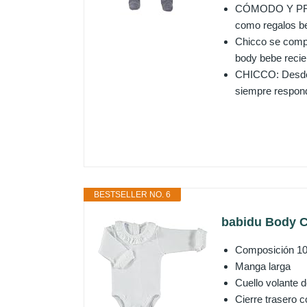
CÓMODO Y PRÁCT
como regalos be
Chicco se compr
body bebe recie
CHICCO: Desde s
siempre respond
BESTSELLER NO. 6
babidu Body C
Composición 1
Manga larga
Cuello volante d
Cierre trasero c