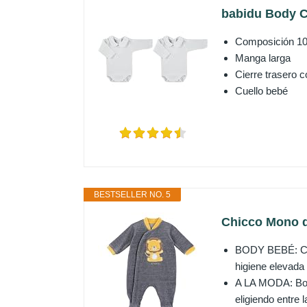
babidu Body C
Composición 1
Manga larga
Cierre trasero c
Cuello bebé
BESTSELLER NO. 5
Chicco Mono de
BODY BEBÉ: Cóm
higiene elevada
A LA MODA: Body 
eligiendo entre 