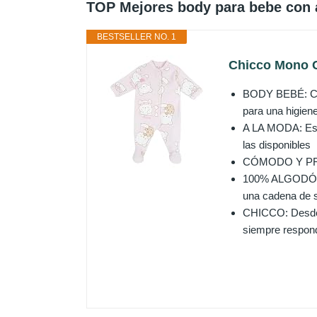
TOP Mejores body para bebe con a
BESTSELLER NO. 1
Chicco Mono C
BODY BEBÉ: Cómo
para una higien
A LA MODA: Este
las disponibles
CÓMODO Y PRÁCT
100% ALGODÓN: 
una cadena de s
CHICCO: Desde s
siempre respond