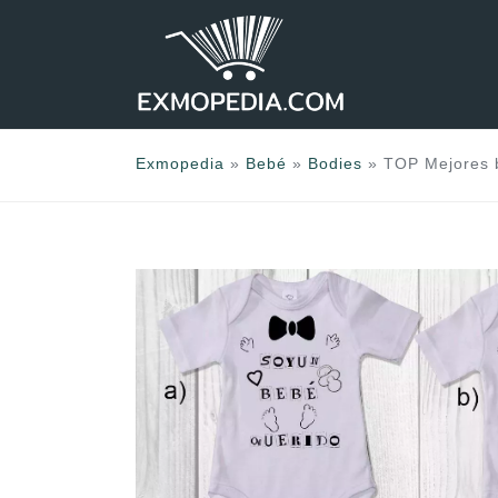
Saltar
al
contenido
Exmopedia
»
Bebé
»
Bodies
»
TOP Mejores b