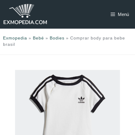
Saltar
al
Menú
contenido
Exmopedia
»
Bebé
»
Bodies
»
Comprar body para bebe
brasil