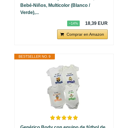
Bebé-Niños, Multicolor (Blanco /
Verde),...
18,39 EUR
−14%
Comprar en Amazon
BESTSELLER NO. 9
Genérico Body con equipo de fútbol de