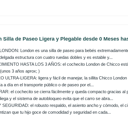
Silla de Paseo Ligera y Plegable desde 0 Meses hast
DON: London es una silla de paseo para bebés extremadamente v
 delgada estructura con cuatro ruedas dobles y es estable y...
IENTO HASTA LOS 3 AÑOS: el cochecito London de Chicco está ap
 (unos 3 años aprox; )
ULTRA-LIGERA: ligera y fácil de manejar, la sillita Chicco London s
ía a día en el transporte público o de paseo por el...
: el cochecito se cierra fácilmente y queda compacto gracias al prá
iega y el sistema de autobloqueo evita que el carro se abra...
URIDAD: el robusto respaldo, el asiento ancho y cómodo, el cintu
ntizan que tu hijo goce de comodidad y seguridad en cada...