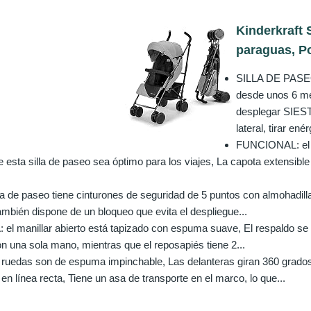
Kinderkraft 
paraguas, Po
SILLA DE PASE
desde unos 6 me
desplegar SIESTA
lateral, tirar ené
FUNCIONAL: el m
 esta silla de paseo sea óptimo para los viajes, La capota extensible
a de paseo tiene cinturones de seguridad de 5 puntos con almohadilla
mbién dispone de un bloqueo que evita el despliegue...
manillar abierto está tapizado con espuma suave, El respaldo se d
n una sola mano, mientras que el reposapiés tiene 2...
uedas son de espuma impinchable, Las delanteras giran 360 grados 
n línea recta, Tiene un asa de transporte en el marco, lo que...