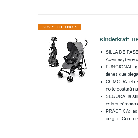
BESTSELLER NO. 5
Kinderkraft TIK
SILLA DE PASEO 
Además, tiene u
FUNCIONAL: grac
tienes que plega
CÓMODA: el resp
no te costará na
SEGURA: la sill
estará cómodo co
PRÁCTICA: las r
de giro. Como e