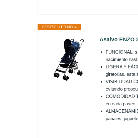
BESTSELLER NO. 4
Asalvo ENZO Si
FUNCIONAL: sill
nacimiento hasta
LIGERA Y FÁCIL 
giratorias, esta
VISIBILIDAD CO
evitando preocu
COMODIDAD TOTA
en cada paseo, s
ALMACENAMIENTO
pañales, jugue