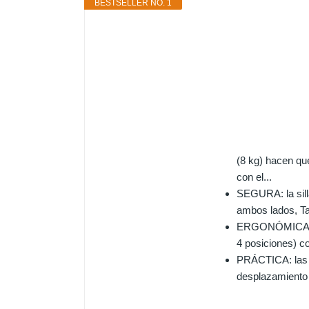
BESTSELLER NO. 1
(8 kg) hacen que
con el...
SEGURA: la sill
ambos lados, Ta
ERGONÓMICA: el 
4 posiciones) co
PRÁCTICA: las r
desplazamiento e