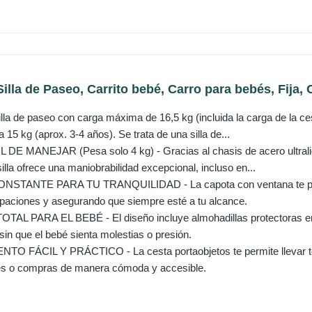
lla de Paseo, Carrito bebé, Carro para bebés, Fija, C
a de paseo con carga máxima de 16,5 kg (incluida la carga de la ces
 15 kg (aprox. 3-4 años). Se trata de una silla de...
DE MANEJAR (Pesa solo 4 kg) - Gracias al chasis de acero ultralig
 silla ofrece una maniobrabilidad excepcional, incluso en...
NSTANTE PARA TU TRANQUILIDAD - La capota con ventana te permi
paciones y asegurando que siempre esté a tu alcance.
L PARA EL BEBÉ - El diseño incluye almohadillas protectoras en e
in que el bebé sienta molestias o presión.
 FÁCIL Y PRÁCTICO - La cesta portaobjetos te permite llevar todo
tes o compras de manera cómoda y accesible.