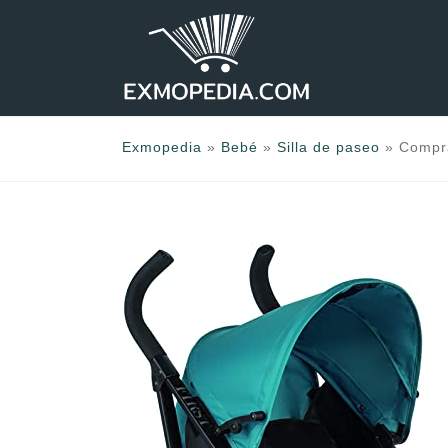
Saltar
al
contenido
Exmopedia
»
Bebé
»
Silla de paseo
»
Compra