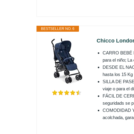
BESTSELLER NO. 6
Chicco London 
CARRO BEBÉ LON
para el niño; La
DESDE EL NACIM
hasta los 15 Kg
SILLA DE PASEO 
viaje o para el d
FÁCIL DE CERRAR
seguridads se pl
COMODIDAD Y SEG
acolchada, gara