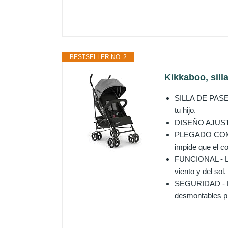
BESTSELLER NO. 2
Kikkaboo, sill
SILLA DE PASEO
tu hijo.
DISEÑO AJUSTABL
PLEGADO COMPAC
impide que el c
FUNCIONAL - La 
viento y del sol.
SEGURIDAD - El
desmontables pr