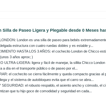
Silla de Paseo Ligera y Plegable desde 0 Meses hast
DON: London es una silla de paseo para bebés extremadamente v
 delgada estructura con cuatro ruedas dobles y es estable y...
IENTO HASTA LOS 3 AÑOS: el cochecito London de Chicco está ap
 (unos 3 años aprox; )
ULTRA-LIGERA: ligera y fácil de manejar, la sillita Chicco London s
ía a día en el transporte público o de paseo por el...
: el cochecito se cierra fácilmente y queda compacto gracias al prá
iega y el sistema de autobloqueo evita que el carro se abra...
URIDAD: el robusto respaldo, el asiento ancho y cómodo, el cintu
ntizan que tu hijo goce de comodidad y seguridad en cada...