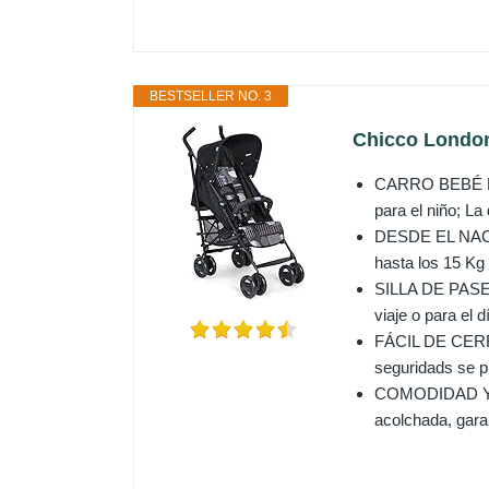
BESTSELLER NO. 3
Chicco London 
CARRO BEBÉ LON
para el niño; La
DESDE EL NACIM
hasta los 15 Kg
SILLA DE PASEO 
viaje o para el d
FÁCIL DE CERRAR
seguridads se pl
COMODIDAD Y SEG
acolchada, gara