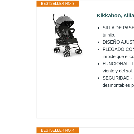
BESTSELLER NO. 3
Kikkaboo, sill
SILLA DE PASEO
tu hijo.
DISEÑO AJUSTABL
PLEGADO COMPAC
impide que el c
FUNCIONAL - La 
viento y del sol.
SEGURIDAD - El
desmontables pr
BESTSELLER NO. 4