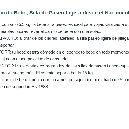
rrito Bebe, Silla de Paseo Ligera desde el Nacimiento
n sólo 5,9 kg, la bebe silla paseo es ideal para viajar. Gracias a s
queables podrás llevar el carrito de bebe con una sola...
O: al tirar de los cierres laterales la silla paseo ligera se pli
nsportar
: tu bebé estará cómodo en el cochecito bebe en todo momento, y
e ajustan a una posición de acostado
XL: las cestas extragrandes de las sillas de paseo tienen espaci
mpra y mucho más. El asiento soporta hasta 15 kg
arro de bebe cuenta con un arnés de sujección acolchado de 5 punt
pea de seguridad EN 1888