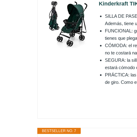
Kinderkraft TIK
SILLA DE PASEO 
Además, tiene u
FUNCIONAL: grac
tienes que plega
CÓMODA: el resp
no te costará na
SEGURA: la sill
estará cómodo co
PRÁCTICA: las r
de giro. Como e
BESTSELLER NO. 7