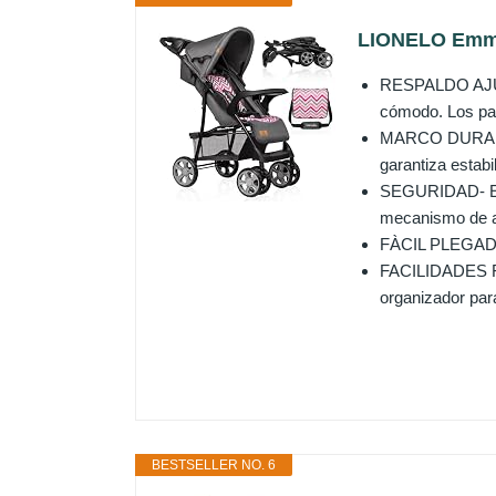
LIONELO Emma 
RESPALDO AJUST
cómodo. Los pa
MARCO DURADERO
garantiza estabi
SEGURIDAD- El c
mecanismo de am
FÀCIL PLEGADO-
FACILIDADES FU
organizador par
BESTSELLER NO. 6