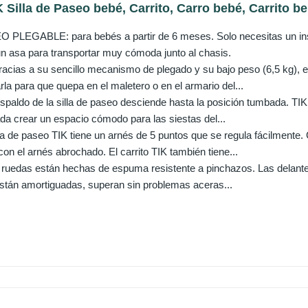
 Silla de Paseo bebé, Carrito, Carro bebé, Carrito beb
PLEGABLE: para bebés a partir de 6 meses. Solo necesitas un instan
n asa para transportar muy cómoda junto al chasis.
ias a su sencillo mecanismo de plegado y su bajo peso (6,5 kg), esta
rla para que quepa en el maletero o en el armario del...
aldo de la silla de paseo desciende hasta la posición tumbada. TIK 
da crear un espacio cómodo para las siestas del...
a de paseo TIK tiene un arnés de 5 puntos que se regula fácilmente. 
n el arnés abrochado. El carrito TIK también tiene...
uedas están hechas de espuma resistente a pinchazos. Las delante
stán amortiguadas, superan sin problemas aceras...