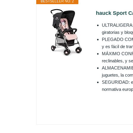
BESTSELLER NO. 2
hauck Sport Ca
ULTRALIGERA: co
giratorias y blo
PLEGADO COMPACT
y es fácil de tra
MÁXIMO CONFORT
reclinables, y s
ALMACENAMIENTO 
juguetes, la co
SEGURIDAD: el c
normativa euro