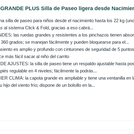
 GRANDE PLUS Silla de Paseo ligera desde Nacimient
silla de paseo para niños desde el nacimiento hasta los 22 kg (unos 
as al sistema Click & Fold, gracias a eso cabrá...
: las ruedas grandes y resistentes a los pinchazos tienen absorc
n 360 grados; se manejan fácilmente y pueden bloquearse para el...
iento es amplio y profundo con cinturones de seguridad de 5 puntos
ce más fácil sacar al niño del carrito
AJUSTES: la silla de paseo tiene un respaldo ajustable hasta posic
és regulable en 4 niveles; fácilmente la podrás...
CLIMA: la capota grande es ampliable y tiene una ventanilla en la 
u hijo del viento frío; dispone de un bolsillo en la...