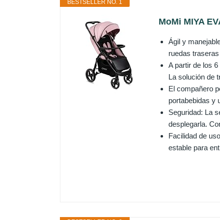
BESTSELLER NO. 1
MoMi MIYA EVA 
Ágil y manejabl
ruedas traseras 
A partir de los 
La solución de t
El compañero per
portabebidas y u
Seguridad: La se
desplegarla. Con
Facilidad de us
estable para ent