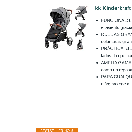
kk Kinderkraft
FUNCIONAL: una 
el asiento graci
RUEDAS GRANDES
delanteras gira
PRÁCTICA: el as
lados, lo que ha
AMPLIA GAMA DE 
como un reposapi
PARA CUALQUIER 
niño; protege a t
BESTSELLER NO. 5