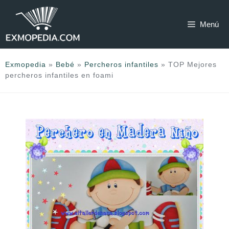
Saltar
al
Menú
contenido
Exmopedia
»
Bebé
»
Percheros infantiles
»
TOP Mejores
percheros infantiles en foami