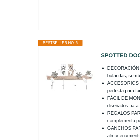
BESTSELLER NO. 6
SPOTTED DOG 
DECORACIÓN DE P
bufandas, sombr
ACCESORIOS PA
perfecta para to
FÁCIL DE MONTA
diseñados para u
REGALOS PARA 
complemento per
GANCHOS PARA G
almacenamiento 