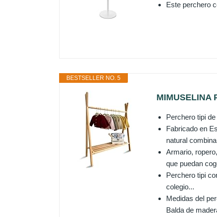
Este perchero co
BESTSELLER NO. 5
MIMUSELINA Pe
Perchero tipi de
Fabricado en Es
natural combinab
Armario, ropero,
que puedan coger
Perchero tipi c
colegio...
Medidas del per
Balda de madera