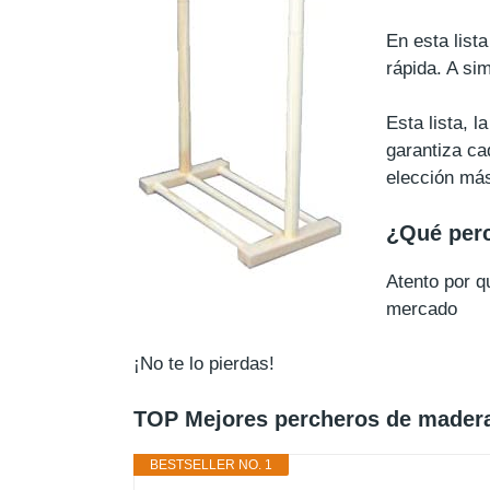
En esta list
rápida. A si
Esta lista, 
garantiza ca
elección má
¿Qué perc
Atento por 
mercado
¡No te lo pierdas!
TOP Mejores percheros de madera 
BESTSELLER NO. 1