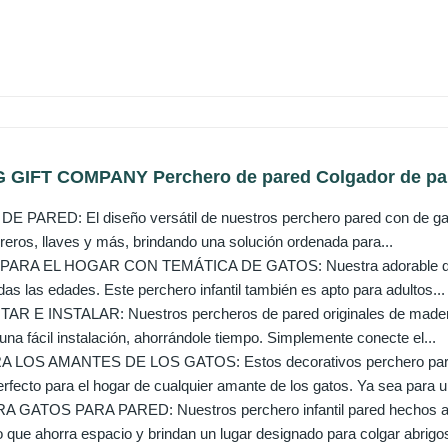
GIFT COMPANY Perchero de pared Colgador de pare
ARED: El diseño versátil de nuestros perchero pared con de gatos
eros, llaves y más, brindando una solución ordenada para...
RA EL HOGAR CON TEMÁTICA DE GATOS: Nuestra adorable decora
das las edades. Este perchero infantil también es apto para adultos...
R E INSTALAR: Nuestros percheros de pared originales de mader
na fácil instalación, ahorrándole tiempo. Simplemente conecte el...
LOS AMANTES DE LOS GATOS: Estos decorativos perchero pared
fecto para el hogar de cualquier amante de los gatos. Ya sea para un
ATOS PARA PARED: Nuestros perchero infantil pared hechos a m
que ahorra espacio y brindan un lugar designado para colgar abrigos,