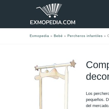
Saltar
al
contenido
Exmopedia
»
Bebé
»
Percheros infantiles
»
Compr
deco
Los perchero
pequeños. 
del mercado.