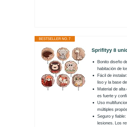
BESTSELLER NO. 7
Sprifityy 8 un
Bonito diseño d
habitación de lo
Fácil de instala
liso y la base d
Material de alt
es fuerte y conf
Uso multifuncion
múltiples propós
Seguro y fiable:
lesiones. Los r