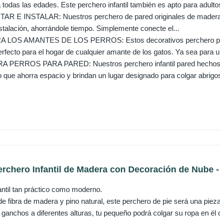
 todas las edades. Este perchero infantil también es apto para adultos
R E INSTALAR: Nuestros perchero de pared originales de madera 
nstalación, ahorrándole tiempo. Simplemente conecte el...
LOS AMANTES DE LOS PERROS: Estos decorativos perchero pare
fecto para el hogar de cualquier amante de los gatos. Ya sea para un
ERROS PARA PARED: Nuestros perchero infantil pared hechos a
que ahorra espacio y brindan un lugar designado para colgar abrigos,
rchero Infantil de Madera con Decoración de Nube -
antil tan práctico como moderno.
e fibra de madera y pino natural, este perchero de pie será una pieza 
 ganchos a diferentes alturas, tu pequeño podrá colgar su ropa en él