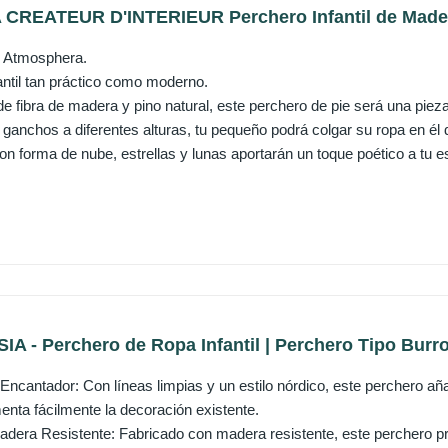
EATEUR D'INTERIEUR Perchero Infantil de Madera
il Atmosphera.
antil tan práctico como moderno.
e fibra de madera y pino natural, este perchero de pie será una pieza 
 ganchos a diferentes alturas, tu pequeño podrá colgar su ropa en él
n forma de nube, estrellas y lunas aportarán un toque poético a tu e
 - Perchero de Ropa Infantil | Perchero Tipo Burro
Encantador: Con líneas limpias y un estilo nórdico, este perchero aña
nta fácilmente la decoración existente.
adera Resistente: Fabricado con madera resistente, este perchero pro