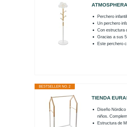
ATMOSPHERA CR
Perchero infant
Un perchero inf
Con estructura d
Gracias a sus 5
Este perchero co
BESTSELLER NO. 2
TIENDA EURASIA
Diseño Nórdico 
niños. Compleme
Estructura de M