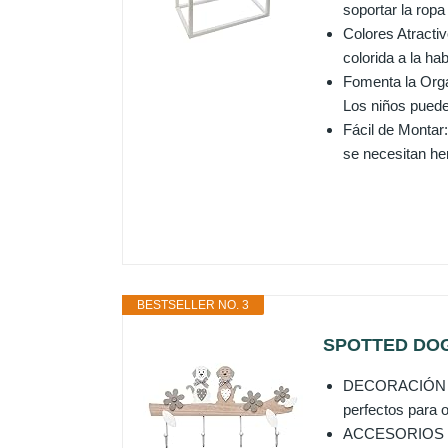
soportar la ropa
Colores Atractiv
colorida a la ha
Fomenta la Orga
Los niños puede
Fácil de Montar
se necesitan he
BESTSELLER NO. 3
SPOTTED DOG 
DECORACIÓN DE 
perfectos para 
ACCESORIOS PA