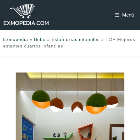
Saltar
al
Menú
contenido
Exmopedia
»
Bebé
»
Estanterías infantiles
»
TOP Mejores
estantes cuartos infantiles