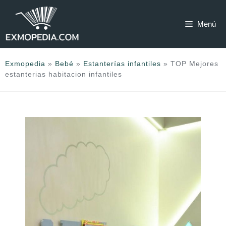
Saltar
al
Menú
contenido
Exmopedia
»
Bebé
»
Estanterías infantiles
»
TOP Mejores
estanterias habitacion infantiles