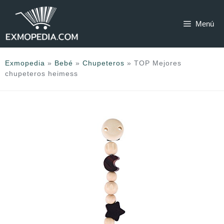
Saltar
al
Menú
contenido
Exmopedia
»
Bebé
»
Chupeteros
»
TOP Mejores
chupeteros heimess