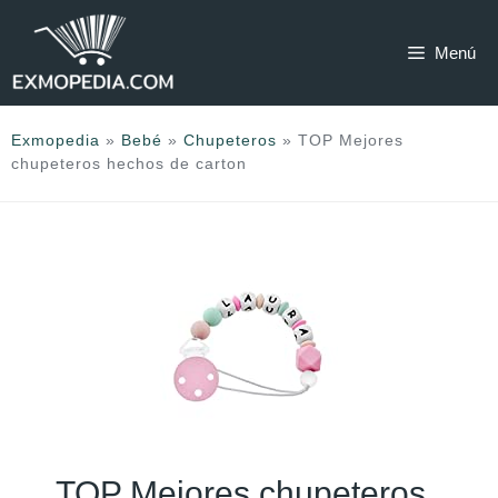
Saltar
al
Menú
contenido
Exmopedia
»
Bebé
»
Chupeteros
»
TOP Mejores
chupeteros hechos de carton
TOP Mejores chupeteros