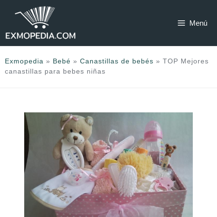
Saltar
al
Menú
contenido
Exmopedia
»
Bebé
»
Canastillas de bebés
»
TOP Mejores
canastillas para bebes niñas