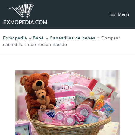
Saltar
al
Menú
contenido
Exmopedia
»
Bebé
»
Canastillas de bebés
»
Comprar
canastilla bebé recien nacido