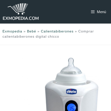
Saltar
al
Menú
contenido
Exmopedia
»
Bebé
»
Calientabiberones
»
Comprar
calientabiberones digital chicco