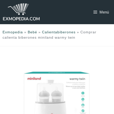
Saltar
al
Menú
contenido
Exmopedia
»
Bebé
»
Calientabiberones
»
Comprar
calienta biberones miniland warmy twin