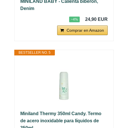
MINILAND BABY - Calienta biberón,
Denim
24,90 EUR
−4%
Comprar en Amazon
BESTSELLER NO. 5
Miniland Thermy 350ml Candy. Termo
de acero inoxidable para líquidos de
350ml....