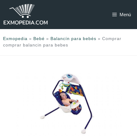
Saltar
al
Menú
contenido
Exmopedia
»
Bebé
»
Balancín para bebés
»
Comprar
comprar balancin para bebes