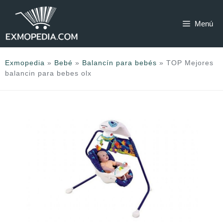
Saltar
al
Menú
contenido
Exmopedia
»
Bebé
»
Balancín para bebés
»
TOP Mejores
balancin para bebes olx