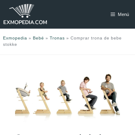
Saltar
al
Menú
contenido
Exmopedia
»
Bebé
»
Tronas
»
Comprar trona de bebe
stokke