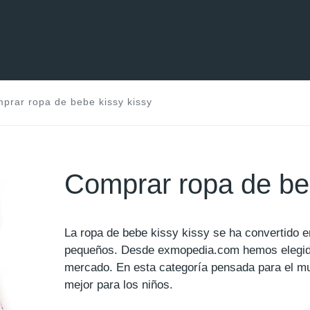
prar ropa de bebe kissy kissy
Comprar ropa de be
La ropa de bebe kissy kissy se ha convertido 
pequeños. Desde exmopedia.com hemos elegi
mercado. En esta categoría pensada para el mu
mejor para los niños.