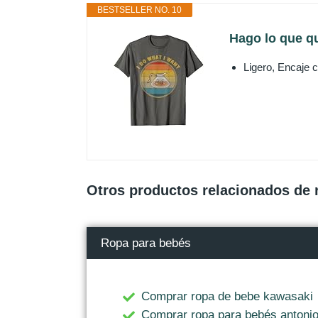
BESTSELLER NO. 10
Hago lo que q
Ligero, Encaje c
Otros productos relacionados de 
Ropa para bebés
Comprar ropa de bebe kawasaki
Comprar ropa para bebés antonio