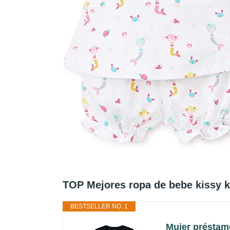
TOP Mejores ropa de bebe kissy k
BESTSELLER NO. 1
Mujer préstam