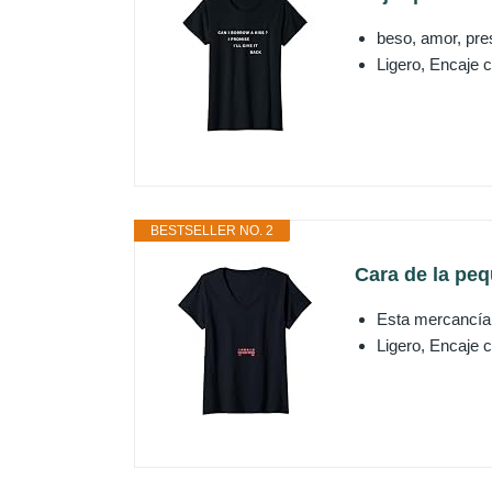
beso, amor, pres
Ligero, Encaje c
BESTSELLER NO. 2
Cara de la peq
Esta mercancía 
Ligero, Encaje c