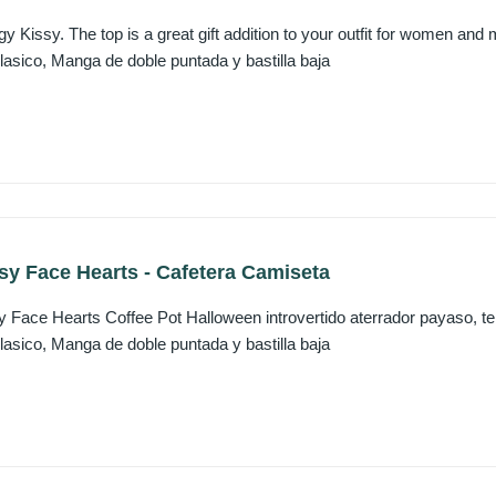
gy Kissy. The top is a great gift addition to your outfit for women 
lasico, Manga de doble puntada y bastilla baja
sy Face Hearts - Cafetera Camiseta
 Face Hearts Coffee Pot Halloween introvertido aterrador payaso, ter
lasico, Manga de doble puntada y bastilla baja