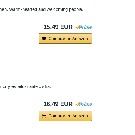
and men. Warm-hearted and welcoming people.
15,49 EUR
Comprar en Amazon
ror y espeluznante disfraz
16,49 EUR
Comprar en Amazon