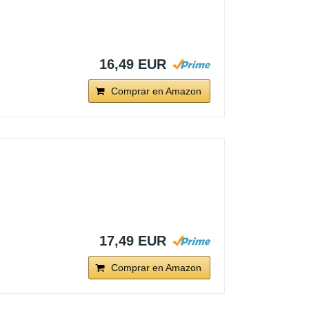
16,49 EUR
Comprar en Amazon
17,49 EUR
Comprar en Amazon