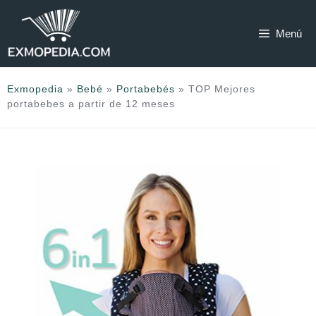
Saltar
al
Menú
contenido
Exmopedia
»
Bebé
»
Portabebés
»
TOP Mejores
portabebes a partir de 12 meses