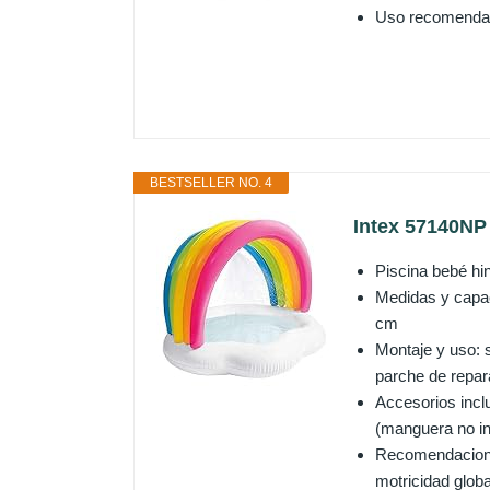
Uso recomendad
BESTSELLER NO. 4
Intex 57140NP -
Piscina bebé hi
Medidas y capac
cm
Montaje y uso: s
parche de repar
Accesorios inclu
(manguera no in
Recomendaciones:
motricidad glob