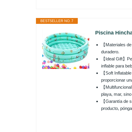
BESTSELLER NO. 7
Piscina Hincha
【Materiales de 
duradero.
【Ideal Gift】Peq
inflable para b
【Soft Inflatable
proporcionar un
【Multifuncional
playa, mar, sino
【Garantía de ser
producto, pónga