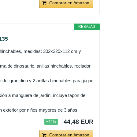
Comprar en Amazon
REBAJAS
135
as hinchables, medidas: 302x229x112 cm y
ma de dinosaurio, anillas hinchables, rociador
 del gran dino y 2 anillas hinchables para jugar
exión a manguera de jardín, incluye tapón de
n exterior por niños mayores de 3 años
44,48 EUR
−44%
Comprar en Amazon