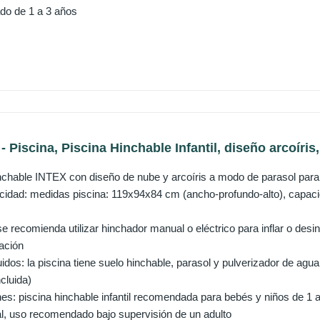
o de 1 a 3 años
 Piscina, Piscina Hinchable Infantil, diseño arcoíris,
nchable INTEX con diseño de nube y arcoíris a modo de parasol par
idad: medidas piscina: 119x94x84 cm (ancho-profundo-alto), capacida
e recomienda utilizar hinchador manual o eléctrico para inflar o desinf
ación
idos: la piscina tiene suelo hinchable, parasol y pulverizador de ag
cluida)
 piscina hinchable infantil recomendada para bebés y niños de 1 a 3 
al, uso recomendado bajo supervisión de un adulto