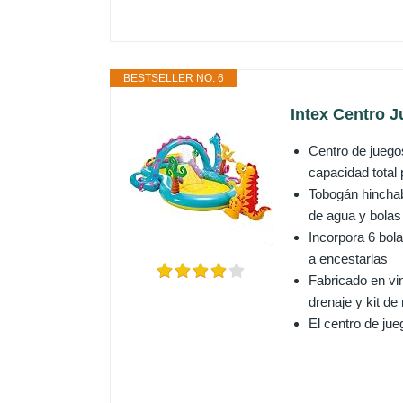
BESTSELLER NO. 6
Intex Centro J
Centro de juego
capacidad total 
Tobogán hinchabl
de agua y bolas
Incorpora 6 bola
a encestarlas
Fabricado en vin
drenaje y kit de
El centro de ju