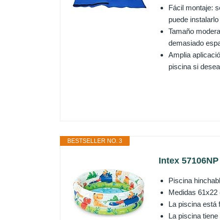
Fácil montaje: s
puede instalarlo
Tamaño moderado
demasiado espac
Amplia aplicació
piscina si desea 
BESTSELLER NO. 3
Intex 57106NP 
Piscina hinchabl
Medidas 61x22 c
La piscina está 
La piscina tiene