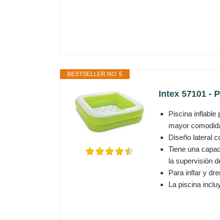
BESTSELLER NO. 5
Intex 57101 - 
Piscina inflabl
mayor comodid
Diseño lateral c
Tiene una capac
la supervisión d
Para inflar y d
La piscina inclu