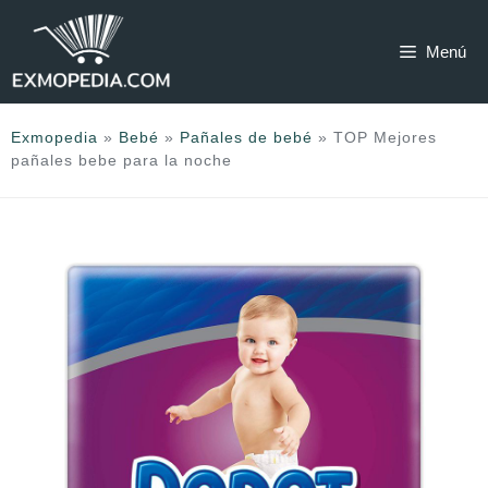
Saltar
al
Menú
contenido
Exmopedia
»
Bebé
»
Pañales de bebé
»
TOP Mejores
pañales bebe para la noche