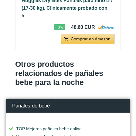
Huggies DryNites Pañales para niño 4-7
(17-30 kg), Clínicamente probado con
5...
48,60 EUR
−3%
Comprar en Amazon
Otros productos
relacionados de pañales
bebe para la noche
Pañales de bebé
TOP Mejores pañales bebe online