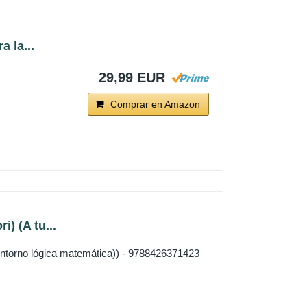
 la...
29,99 EUR
Comprar en Amazon
) (A tu...
(entorno lógica matemática)) - 9788426371423