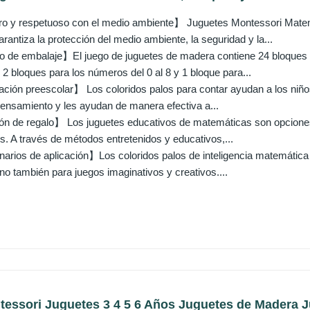
ro y respetuoso con el medio ambiente】 Juguetes Montessori Matem
garantiza la protección del medio ambiente, la seguridad y la...
 de embalaje】El juego de juguetes de madera contiene 24 bloques de
2 bloques para los números del 0 al 8 y 1 bloque para...
ión preescolar】 Los coloridos palos para contar ayudan a los niños
pensamiento y les ayudan de manera efectiva a...
n de regalo】 Los juguetes educativos de matemáticas son opciones
s. A través de métodos entretenidos y educativos,...
rios de aplicación】Los coloridos palos de inteligencia matemática 
no también para juegos imaginativos y creativos....
ssori Juguetes 3 4 5 6 Años Juguetes de Madera J