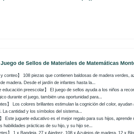
ego de Sellos de Materiales de Matemáticas Montes
y conteo】 108 piezas que contienen baldosas de madera verdes, azu
 de madera. Desde el jardín de infantes hasta la...
educación preescolar】 El juego de sellos ayuda a los niños a recon
co durante el juego, también una oportunidad para...
tes】 Los colores brillantes estimulan la cognición del color, ayudan 
l. La cantidad y los símbolos del sistema...
Este juguete educativo es el mejor regalo para sus hijos, aprende mie
s habilidades prácticas de su hijo, y su hijo se...
tes】 1 x Bandeja, 27 x Ajedrez, 108 x Azulejos de madera, 12 x Bloqu