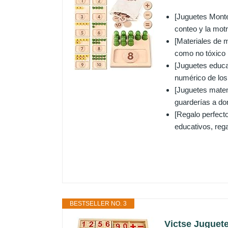
[Juguetes Monte
conteo y la motri
[Materiales de 
como no tóxico B
[Juguetes educa
numérico de los 
[Juguetes matemá
guarderías a dom
[Regalo perfect
educativos, reg
BESTSELLER NO. 3
Victse Juguet