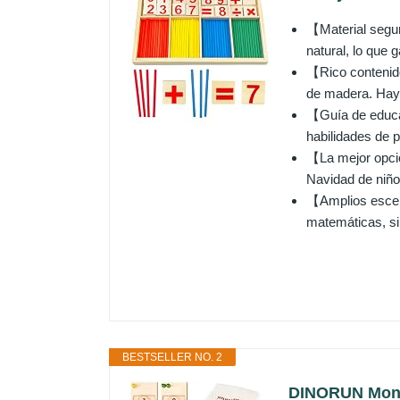
【Material segu
natural, lo que 
【Rico contenido
de madera. Hay 
【Guía de educac
habilidades de 
【La mejor opció
Navidad de niño
【Amplios escena
matemáticas, si
BESTSELLER NO. 2
DINORUN Monte