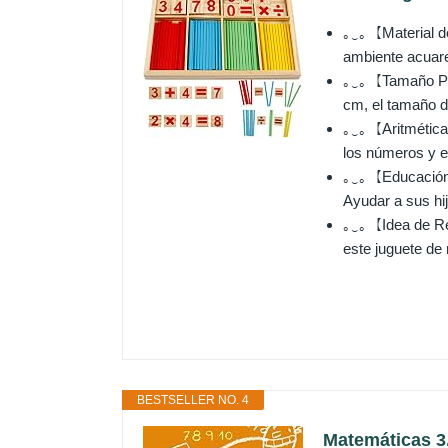
｡‿｡【Material de
ambiente acuare
｡‿｡【Tamaño Peq
cm, el tamaño d
｡‿｡【Aritmética 
los números y e
｡‿｡【Educación P
Ayudar a sus hij
｡‿｡【Idea de Re
este juguete de
BESTSELLER NO. 4
Matemáticas 3.