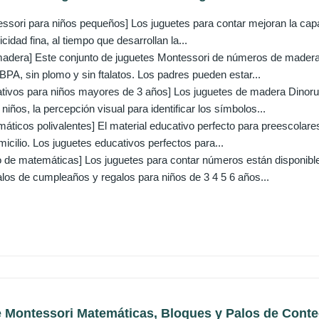
ssori para niños pequeños] Los juguetes para contar mejoran la capa
cidad fina, al tiempo que desarrollan la...
madera] Este conjunto de juguetes Montessori de números de madera
PA, sin plomo y sin ftalatos. Los padres pueden estar...
tivos para niños mayores de 3 años] Los juguetes de madera Dinorun
niños, la percepción visual para identificar los símbolos...
ticos polivalentes] El material educativo perfecto para preescolares
icilio. Los juguetes educativos perfectos para...
o de matemáticas] Los juguetes para contar números están disponibl
alos de cumpleaños y regalos para niños de 3 4 5 6 años...
e Montessori Matemáticas, Bloques y Palos de Conteo