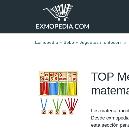
Saltar
al
contenido
Exmopedia
»
Bebé
»
Juguetes montesorri
»
TOP Mej
matema
Los material mon
Desde exmopedia
esta sección pen