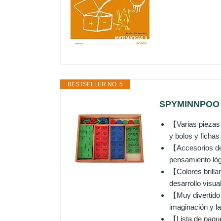
BESTSELLER NO. 5
SPYMINNPOO Ju
【Varias piezas 
y bolos y fichas
【Accesorios de 
pensamiento lógi
【Colores brillan
desarrollo visua
【Muy divertido】 
imaginación y la
【Lista de paque