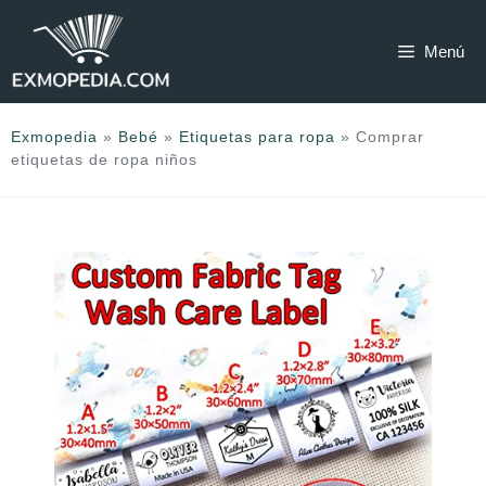
Saltar
al
Menú
contenido
Exmopedia
»
Bebé
»
Etiquetas para ropa
»
Comprar
etiquetas de ropa niños