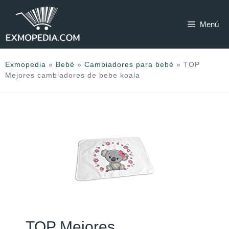
Saltar
al
Menú
contenido
Exmopedia
»
Bebé
»
Cambiadores para bebé
»
TOP
Mejores cambiadores de bebe koala
TOP Mejores