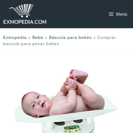
Saltar
al
Menú
contenido
Exmopedia
»
Bebé
»
Báscula para bebés
»
Comprar
bascula para pesar bebes