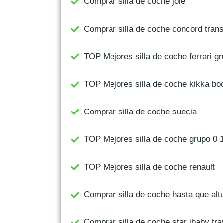
Comprar silla de coche joie
Comprar silla de coche concord trans
TOP Mejores silla de coche ferrari g
TOP Mejores silla de coche kikka bo
Comprar silla de coche suecia
TOP Mejores silla de coche grupo 0 1
TOP Mejores silla de coche renault
Comprar silla de coche hasta que alt
Comprar silla de coche star ibaby tra