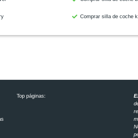
ry
Comprar silla de coche k
Top páginas:
E
d
r
as
m
N
p