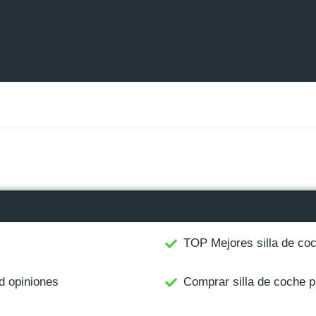
TOP Mejores silla de coc
d opiniones
Comprar silla de coche p