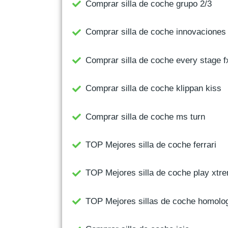
Comprar silla de coche grupo 2/3
Comprar silla de coche innovaciones
Comprar silla de coche every stage 
Comprar silla de coche klippan kiss
Comprar silla de coche ms turn
TOP Mejores silla de coche ferrari
TOP Mejores silla de coche play xtr
TOP Mejores sillas de coche homolo