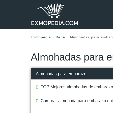
Saltar
al
contenido
Exmopedia
»
Bebé
»
Almohadas para embar
Almohadas para 
Almohadas para embarazo
TOP Mejores almohadas de embarazo 
Comprar almohada para embarazo chic