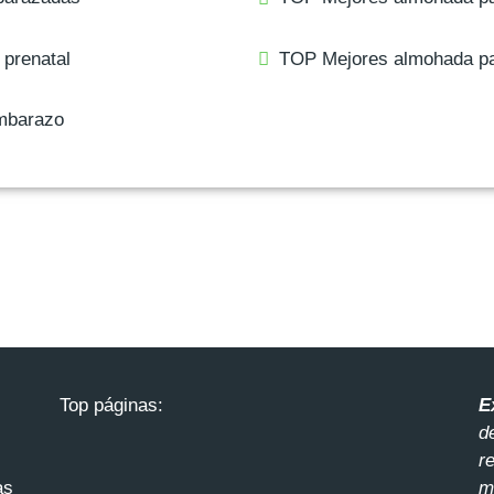
prenatal
TOP Mejores almohada pa
mbarazo
Top páginas:
E
d
r
as
m