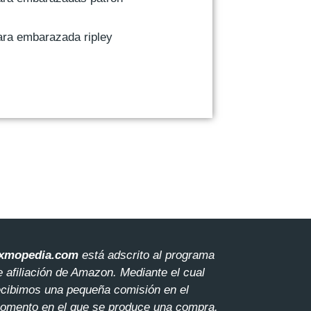
ra embarazada ripley
xmopedia.com
está adscrito al programa
e afiliación de Amazon. Mediante el cua
l
ecibimos una pequeña comisión en el
omento en el que se produce una compra.