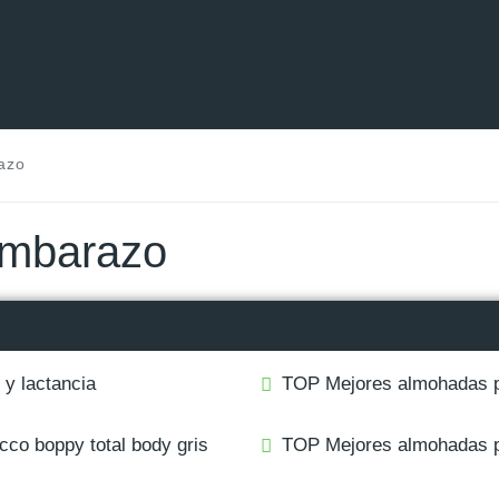
azo
embarazo
y lactancia
TOP Mejores almohadas p
co boppy total body gris
TOP Mejores almohadas 