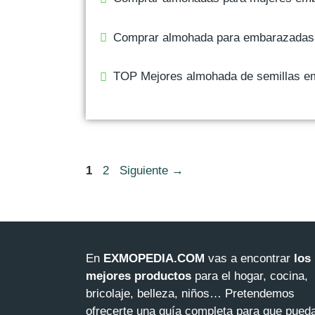
Comprar almohada para embarazadas 
TOP Mejores almohada de semillas e
Navegación
Página
Página
1
2
Siguiente
→
de
entradas
En
EXMOPEDIA.COM
vas a encontrar
los
mejores productos
para el hogar, cocina,
bricolaje, belleza, niños… Pretendemos
ofrecerte una guía completa para que pued